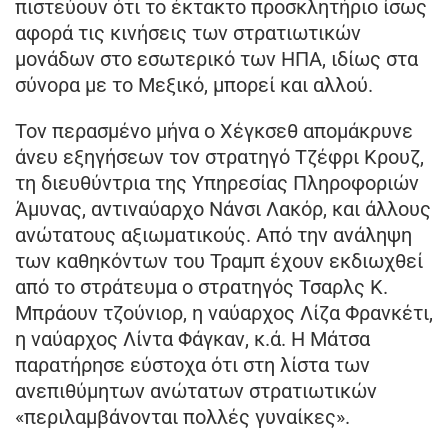
πιστεύουν ότι το έκτακτο προσκλητήριο ίσως
αφορά τις κινήσεις των στρατιωτικών
μονάδων στο εσωτερικό των ΗΠΑ, ιδίως στα
σύνορα με το Μεξικό, μπορεί και αλλού.
Τον περασμένο μήνα ο Χέγκσεθ απομάκρυνε
άνευ εξηγήσεων τον στρατηγό Τζέφρι Κρουζ,
τη διευθύντρια της Υπηρεσίας Πληροφοριών
Άμυνας, αντιναύαρχο Νάνσι Λακόρ, και άλλους
ανώτατους αξιωματικούς. Από την ανάληψη
των καθηκόντων του Τραμπ έχουν εκδιωχθεί
από το στράτευμα ο στρατηγός Τσαρλς Κ.
Μπράουν τζούνιορ, η ναύαρχος Λίζα Φρανκέτι,
η ναύαρχος Λίντα Φάγκαν, κ.ά. Η Μάτσα
παρατήρησε εύστοχα ότι στη λίστα των
ανεπιθύμητων ανώτατων στρατιωτικών
«περιλαμβάνονται πολλές γυναίκες».