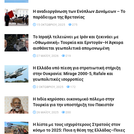
Η αναδιοργάνωση των Ενόπλων Δυνάμεων – Το
παράδειγμα της Βρετανίας
15 ΟΚΤΩΒΡΊΟΥ, 2025
275
Το Ισραήλ τελειώνει με Ιράν και ξεκινάει με
«Οθωμανική» Τουρκία και Ερντογάν–Η Άγκυρα
αισθάνεται γεωπολιτικά απομονωμένη
27 ΜΑΪ́ΟΥ, 2026
219
Η Ελλάδα υπό πίεση για στρατιωτική στήριξη
στην Ουκρανία: Mirage 2000-5, Rafale και
γεωπολιτικές ισορροπίες
2 ΟΚΤΩΒΡΊΟΥ, 2025
172
Η Ινδία κηρύσσει οικονομικό πόλεμο στην
Τουρκία για την υποστήριξη του Πακιστάν
26 ΜΑΪ́ΟΥ, 2025
200
Η λίστα με τους ισχυρότερους Στρατούς στον
κόσμο το 2025: Ποια η θέση της Ελλάδας–Ποιες