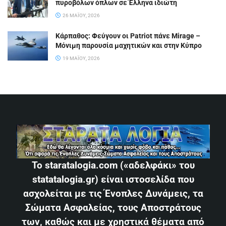
πυροβόλων όπλων σε Έλληνα ιδιώτη
26 ΜΑΪ́ΟΥ, 2026
Κάρπαθος: Φεύγουν οι Patriot πάνε Mirage –
Μόνιμη παρουσία μαχητικών και στην Κύπρο
19 ΜΑΪ́ΟΥ, 2026
Το staratalogia.com («αδελφάκι» του
statatalogia.gr) είναι ιστοσελίδα που
ασχολείται με τις Ένοπλες Δυνάμεις, τα
Σώματα Ασφαλείας, τους Αποστράτους
των, καθώς και με χρηστικά θέματα από