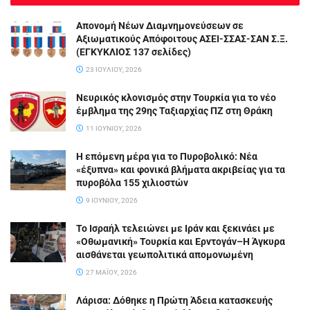
Απονομή Νέων Διαμνημονεύσεων σε
Αξιωματικούς Απόφοιτους ΑΣΕΙ-ΣΣΑΣ-ΣΑΝ Σ.Ξ.
(ΕΓΚΥΚΛΙΟΣ 137 σελίδες)
23 ΙΟΥΛΊΟΥ, 2026
Νευρικός κλονισμός στην Τουρκία για το νέο
έμβλημα της 29ης Ταξιαρχίας ΠΖ στη Θράκη
11 ΙΟΥΝΊΟΥ, 2026
Η επόμενη μέρα για το Πυροβολικό: Νέα
«έξυπνα» και φονικά βλήματα ακριβείας για τα
πυροβόλα 155 χιλιοστών
9 ΙΟΥΝΊΟΥ, 2026
Το Ισραήλ τελειώνει με Ιράν και ξεκινάει με
«Οθωμανική» Τουρκία και Ερντογάν–Η Άγκυρα
αισθάνεται γεωπολιτικά απομονωμένη
27 ΜΑΪ́ΟΥ, 2026
Λάρισα: Δόθηκε η Πρώτη Άδεια κατασκευής