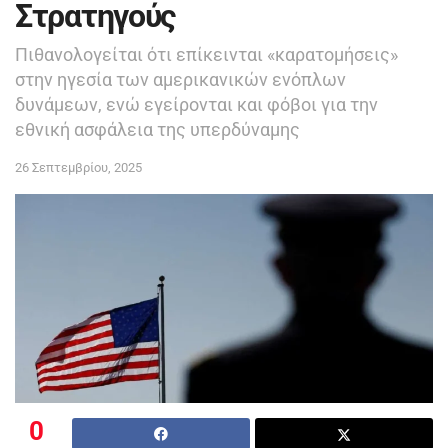
Στρατηγούς
Πιθανολογείται ότι επίκεινται «καρατομήσεις»
στην ηγεσία των αμερικανικών ενόπλων
δυνάμεων, ενώ εγείρονται και φόβοι για την
εθνική ασφάλεια της υπερδύναμης
26 Σεπτεμβρίου, 2025
0