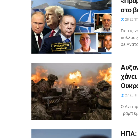
«Πρόβ
στο β
28 ΣΕΠΤ
Για τις 
πολλούς
σε Ανατο
Αυξα
χάνει
Ουκρ
27 ΣΕΠΤ
Ο Αντιπ
Τραμπ εμ
ΗΠΑ: 