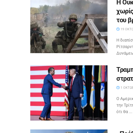
Η Ουκ
χωρίς
του β
19 ΟΚΤΩ
Η διαπίσ
Ρίτσαρν
Δυνάμεων
Τραμπ
στρατ
1 ΟΚΤΩΒ
Ο Αμερι
την Τρίτ
ότι θα ...