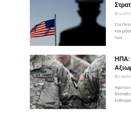
Στρατ
26 ΣΕΠΤ
Στο Πεν
καν μήν
των ...
ΗΠΑ: 
Αξιωμ
6 ΜΑΪ́Ο
Αφότου 
Ντόναλντ
ευθυγραμ