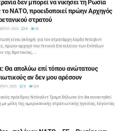
ρανία δεν μπορεί να νικήσει τη Ρωσία
 το ΝΑΤΟ, προειδοποιεί πρώην Αρχηγός
ρετανικού στρατού
ΒΡΊΟΥ, 2025
0
58
τωση είναι σκληρή: για τον στρατάρχη λόρδο Ντέιβιντ
τς, πρώην αρχηγό του Γενικού Επιτελείου των Ενόπλων
 της Βρετανίας, ...
: Θα απολύω επί τόπου ανώτατους
ιωτικούς αν δεν μου αρέσουν
ΡΊΟΥ, 2025
0
204
κανός πρόεδρος Ντόναλντ Τραμπ δήλωσε ότι θα συναντηθεί
η με μέλη της αμερικανικής στρατιωτικής ηγεσίας, λέγοντας