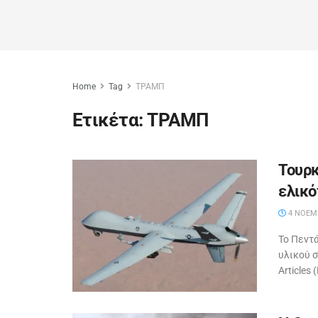
Home
Tag
ΤΡΑΜΠ
Ετικέτα:
ΤΡΑΜΠ
Τουρκ
ελικό
4 ΝΟΕΜΒ
Το Πεντ
υλικού 
Articles