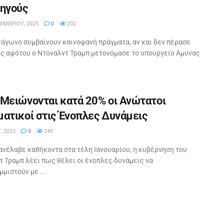
ηγούς
ΕΜΒΡΊΟΥ, 2025
0
202
τάγωνο συμβαίνουν καινοφανή πράγματα, αν και δεν πέρασε
ας αφότου ο Ντόναλντ Τραμπ μετονόμασε το υπουργείο Άμυνας
Μειώνονται κατά 20% οι Ανώτατοι
ατικοί στις Ένοπλες Δυνάμεις
Υ, 2025
0
249
ανέλαβε καθήκοντα στα τέλη Ιανουαρίου, η κυβέρνηση του
 Τραμπ λέει πως θέλει οι ένοπλες δυνάμεις να
μιστούν με ...