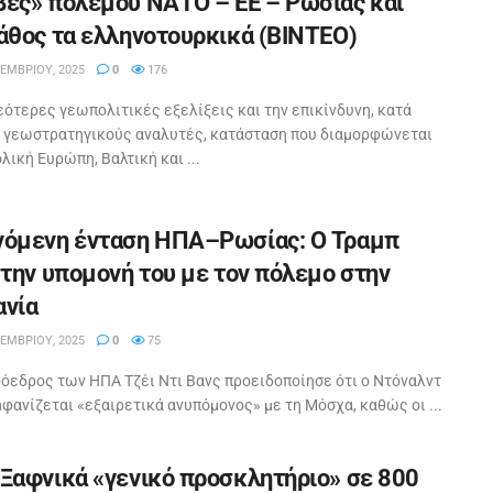
ες» πολέμου ΝΑΤΟ – ΕΕ – Ρωσίας και
άθος τα ελληνοτουρκικά (ΒΙΝΤΕΟ)
ΕΜΒΡΊΟΥ, 2025
0
176
νεότερες γεωπολιτικές εξελίξεις και την επικίνδυνη, κατά
 γεωστρατηγικούς αναλυτές, κατάσταση που διαμορφώνεται
λική Ευρώπη, Βαλτική και ...
νόμενη ένταση ΗΠΑ–Ρωσίας: Ο Τραμπ
 την υπομονή του με τον πόλεμο στην
ανία
ΕΜΒΡΊΟΥ, 2025
0
75
ρόεδρος των ΗΠΑ Τζέι Ντι Βανς προειδοποίησε ότι ο Ντόναλντ
φανίζεται «εξαιρετικά ανυπόμονος» με τη Μόσχα, καθώς οι ...
Ξαφνικά «γενικό προσκλητήριο» σε 800