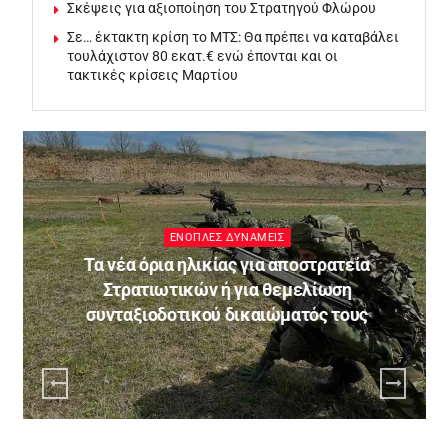
Σκέψεις για αξιοποίηση του Στρατηγού Φλώρου
Σε… έκτακτη κρίση το ΜΤΣ: Θα πρέπει να καταβάλει
τουλάχιστον 80 εκατ.€ ενώ έπονται και οι
τακτικές κρίσεις Μαρτίου
ΓΕΣ
α
Νευρικός κλονισμός στην Τουρκία για το νέο
έμβλημα της 29ης Ταξιαρχίας ΠΖ στη Θράκη
ς