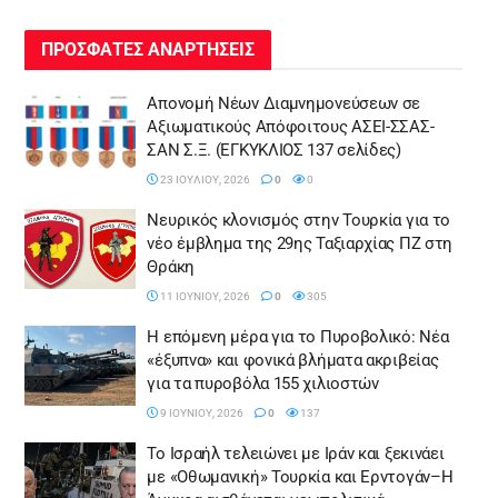
ΠΡΟΣΦΑΤΕΣ ΑΝΑΡΤΗΣΕΙΣ
Απονομή Νέων Διαμνημονεύσεων σε
Αξιωματικούς Απόφοιτους ΑΣΕΙ-ΣΣΑΣ-
ΣΑΝ Σ.Ξ. (ΕΓΚΥΚΛΙΟΣ 137 σελίδες)
23 ΙΟΥΛΊΟΥ, 2026
0
0
Νευρικός κλονισμός στην Τουρκία για το
νέο έμβλημα της 29ης Ταξιαρχίας ΠΖ στη
Θράκη
11 ΙΟΥΝΊΟΥ, 2026
0
305
Η επόμενη μέρα για το Πυροβολικό: Νέα
«έξυπνα» και φονικά βλήματα ακριβείας
για τα πυροβόλα 155 χιλιοστών
9 ΙΟΥΝΊΟΥ, 2026
0
137
Το Ισραήλ τελειώνει με Ιράν και ξεκινάει
με «Οθωμανική» Τουρκία και Ερντογάν–Η