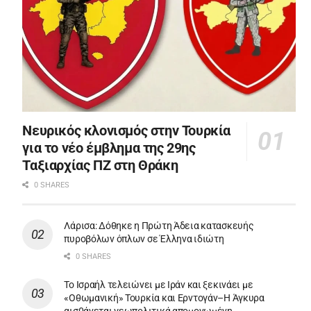
Νευρικός κλονισμός στην Τουρκία
για το νέο έμβλημα της 29ης
Ταξιαρχίας ΠΖ στη Θράκη
0 SHARES
Λάρισα: Δόθηκε η Πρώτη Άδεια κατασκευής
πυροβόλων όπλων σε Έλληνα ιδιώτη
0 SHARES
Το Ισραήλ τελειώνει με Ιράν και ξεκινάει με
«Οθωμανική» Τουρκία και Ερντογάν–Η Άγκυρα
αισθάνεται γεωπολιτικά απομονωμένη