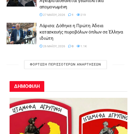
Άγκυρα αισθάνεται γεωπολιτικά
απομονωμένη
27 ΜΑΪ́ΟΥ, 2026
1
219
Λάρισα: Δόθηκε η Πρώτη Άδεια
κατασκευής πυροβόλων όπλων σε Έλληνα
ιδιώτη
26 ΜΑΪ́ΟΥ, 2026
0
1.1K
ΦΌΡΤΩΣΗ ΠΕΡΙΣΣΌΤΕΡΩΝ ΑΝΑΡΤΉΣΕΩΝ
ΔΗΜΟΦΙΛΗ