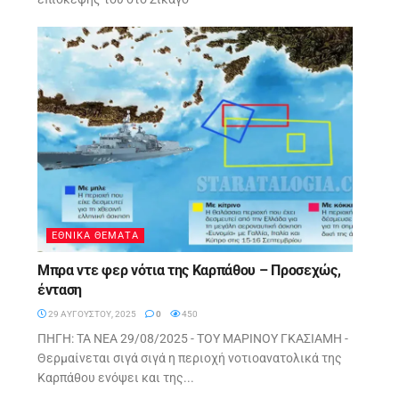
ΕΘΝΙΚΑ ΘΕΜΑΤΑ
Μπρα ντε φερ νότια της Καρπάθου – Προσεχώς,
ένταση
29 ΑΥΓΟΎΣΤΟΥ, 2025
0
450
ΠΗΓΗ: TA NEA 29/08/2025 - ΤΟΥ ΜΑΡIΝΟΥ ΓΚΑΣIΑΜΗ -
Θερμαίνεται σιγά σιγά η περιοχή νοτιοανατολικά της
Καρπάθου ενόψει και της...