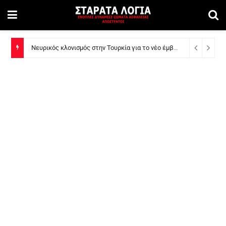
Η επόμενη μέρα για το Πυροβολικό: Νέα «έξυπνα» και φονικά βλήματα ακριβείας για τα πυροβόλα 155 χιλιοστών
Νευρικός κλονισμός στην Τουρκία για το νέο έμβλημα της 29ης Ταξιαρχίας ΠΖ στη Θράκη