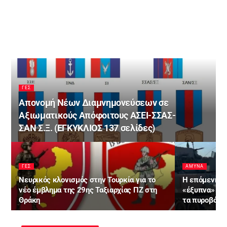
ΓΕΣ
Απονομή Νέων Διαμνημονεύσεων σε
Αξιωματικούς Απόφοιτους ΑΣΕΙ-ΣΣΑΣ-
ΣΑΝ Σ.Ξ. (ΕΓΚΥΚΛΙΟΣ 137 σελίδες)
ΓΕΣ
ΑΜΥΝΑ
Νευρικός κλονισμός στην Τουρκία για το
Η επόμενη μέ
νέο έμβλημα της 29ης Ταξιαρχίας ΠΖ στη
«έξυπνα» και
Θράκη
τα πυροβόλα