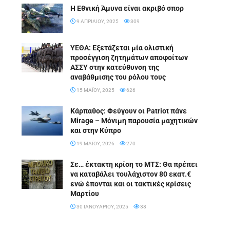
Η Εθνική Άμυνα είναι ακριβό σπορ
9 ΑΠΡΙΛΊΟΥ, 2025
309
ΥΕΘΑ: Εξετάζεται μία ολιστική
προσέγγιση ζητημάτων αποφοίτων
ΑΣΣΥ στην κατεύθυνση της
αναβάθμισης του ρόλου τους
15 ΜΑΪ́ΟΥ, 2025
626
Κάρπαθος: Φεύγουν οι Patriot πάνε
Mirage – Μόνιμη παρουσία μαχητικών
και στην Κύπρο
19 ΜΑΪ́ΟΥ, 2026
270
Σε… έκτακτη κρίση το ΜΤΣ: Θα πρέπει
να καταβάλει τουλάχιστον 80 εκατ.€
ενώ έπονται και οι τακτικές κρίσεις
Μαρτίου
30 ΙΑΝΟΥΑΡΊΟΥ, 2025
38