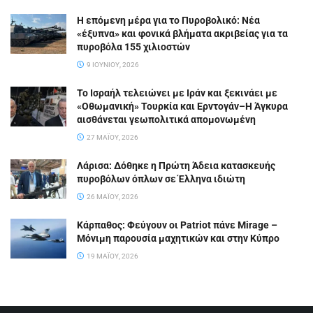
Η επόμενη μέρα για το Πυροβολικό: Νέα
«έξυπνα» και φονικά βλήματα ακριβείας για τα
πυροβόλα 155 χιλιοστών
9 ΙΟΥΝΊΟΥ, 2026
Το Ισραήλ τελειώνει με Ιράν και ξεκινάει με
«Οθωμανική» Τουρκία και Ερντογάν–Η Άγκυρα
αισθάνεται γεωπολιτικά απομονωμένη
27 ΜΑΪ́ΟΥ, 2026
Λάρισα: Δόθηκε η Πρώτη Άδεια κατασκευής
πυροβόλων όπλων σε Έλληνα ιδιώτη
26 ΜΑΪ́ΟΥ, 2026
Κάρπαθος: Φεύγουν οι Patriot πάνε Mirage –
Μόνιμη παρουσία μαχητικών και στην Κύπρο
19 ΜΑΪ́ΟΥ, 2026