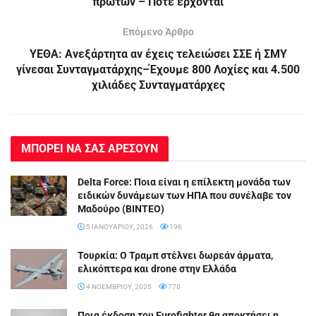
πρώτων – Πότε έρχονται
Επόμενο Άρθρο
ΥΕΘΑ: Ανεξάρτητα αν έχεις τελειώσει ΣΣΕ ή ΣΜΥ
γίνεσαι Συνταγματάρχης–Έχουμε 800 Λοχίες και 4.500
χιλιάδες Συνταγματάρχες
ΜΠΟΡΕΙ ΝΑ ΣΑΣ ΑΡΕΣΟΥΝ
Delta Force: Ποια είναι η επίλεκτη μονάδα των
ειδικών δυνάμεων των ΗΠΑ που συνέλαβε τον
Μαδούρο (BINTEO)
5 ΙΑΝΟΥΑΡΊΟΥ, 2026
196
Τουρκία: Ο Τραμπ στέλνει δωρεάν άρματα,
ελικόπτερα και drone στην Ελλάδα
4 ΝΟΕΜΒΡΊΟΥ, 2025
770
Ποια έκδοση του Eurofighter θα αποκτήσει η