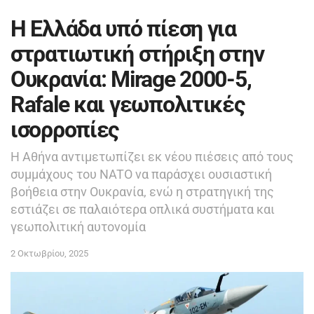
Η Ελλάδα υπό πίεση για
στρατιωτική στήριξη στην
Ουκρανία: Mirage 2000-5,
Rafale και γεωπολιτικές
ισορροπίες
Η Αθήνα αντιμετωπίζει εκ νέου πιέσεις από τους
συμμάχους του NATO να παράσχει ουσιαστική
βοήθεια στην Ουκρανία, ενώ η στρατηγική της
εστιάζει σε παλαιότερα οπλικά συστήματα και
γεωπολιτική αυτονομία
2 Οκτωβρίου, 2025