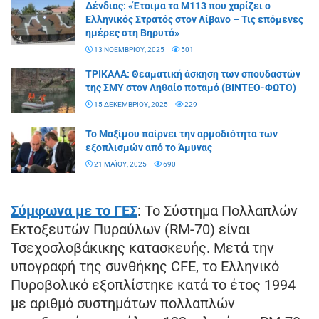
Δένδιας: «Έτοιμα τα M113 που χαρίζει ο
Ελληνικός Στρατός στον Λίβανο – Τις επόμενες
ημέρες στη Βηρυτό»
13 ΝΟΕΜΒΡΊΟΥ, 2025
501
ΤΡΙΚΑΛΑ: Θεαματική άσκηση των σπουδαστών
της ΣΜΥ στον Ληθαίο ποταμό (ΒΙΝΤΕΟ-ΦΩΤΟ)
15 ΔΕΚΕΜΒΡΊΟΥ, 2025
229
Το Μαξίμου παίρνει την αρμοδιότητα των
εξοπλισμών από το Άμυνας
21 ΜΑΪ́ΟΥ, 2025
690
Σύμφωνα με το ΓΕΣ
: Το Σύστημα Πολλαπλών
Εκτοξευτών Πυραύλων (RM-70) είναι
Τσεχοσλοβάκικης κατασκευής. Μετά την
υπογραφή της συνθήκης CFE, το Ελληνικό
Πυροβολικό εξοπλίστηκε κατά το έτος 1994
με αριθμό συστημάτων πολλαπλών