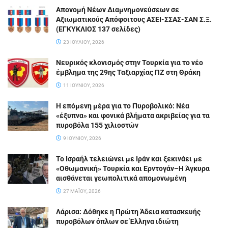
Απονομή Νέων Διαμνημονεύσεων σε
Αξιωματικούς Απόφοιτους ΑΣΕΙ-ΣΣΑΣ-ΣΑΝ Σ.Ξ.
(ΕΓΚΥΚΛΙΟΣ 137 σελίδες)
23 ΙΟΥΛΊΟΥ, 2026
Νευρικός κλονισμός στην Τουρκία για το νέο
έμβλημα της 29ης Ταξιαρχίας ΠΖ στη Θράκη
11 ΙΟΥΝΊΟΥ, 2026
Η επόμενη μέρα για το Πυροβολικό: Νέα
«έξυπνα» και φονικά βλήματα ακριβείας για τα
πυροβόλα 155 χιλιοστών
9 ΙΟΥΝΊΟΥ, 2026
Το Ισραήλ τελειώνει με Ιράν και ξεκινάει με
«Οθωμανική» Τουρκία και Ερντογάν–Η Άγκυρα
αισθάνεται γεωπολιτικά απομονωμένη
27 ΜΑΪ́ΟΥ, 2026
Λάρισα: Δόθηκε η Πρώτη Άδεια κατασκευής
πυροβόλων όπλων σε Έλληνα ιδιώτη