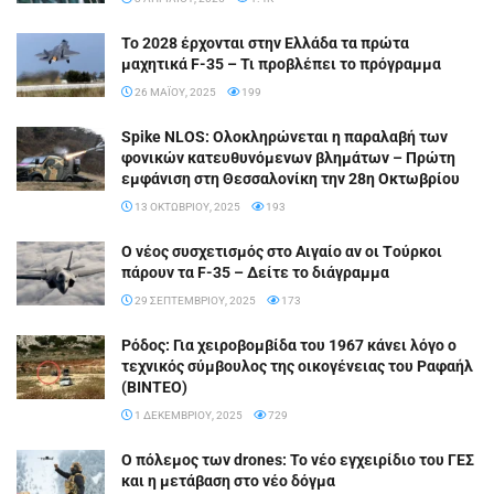
Το 2028 έρχονται στην Ελλάδα τα πρώτα
μαχητικά F-35 – Τι προβλέπει το πρόγραμμα
26 ΜΑΪ́ΟΥ, 2025
199
Spike NLOS: Ολοκληρώνεται η παραλαβή των
φονικών κατευθυνόμενων βλημάτων – Πρώτη
εμφάνιση στη Θεσσαλονίκη την 28η Οκτωβρίου
13 ΟΚΤΩΒΡΊΟΥ, 2025
193
O νέος συσχετισμός στο Aιγαίο αν οι Tούρκοι
πάρουν τα F-35 – Δείτε το διάγραμμα
29 ΣΕΠΤΕΜΒΡΊΟΥ, 2025
173
Ρόδος: Για χειροβομβίδα του 1967 κάνει λόγο ο
τεχνικός σύμβουλος της οικογένειας του Ραφαήλ
(ΒΙΝΤΕΟ)
1 ΔΕΚΕΜΒΡΊΟΥ, 2025
729
Ο πόλεμος των drones: Το νέο εγχειρίδιο του ΓΕΣ
και η μετάβαση στο νέο δόγμα