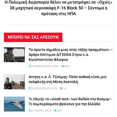
Η Πολεμική Αεροπορία θέλει να μετατρέψει σε «Οχιές»
38 μαχητικά αεροσκάφη F-16 Block 50 – Σύντομα η
πρόταση στις ΗΠΑ
ΜΠΟΡΕΙ ΝΑ ΣΑΣ ΑΡΕΣΟΥΝ
Τα πρώτα σημάδια μιας νέας τάξης πραγμάτων» –
Άρθρο Επίτιμου Α/ΓΕΕΘΑ Στγου ε.α.
Κωνσταντίνου Φλώρου
9 ΦΕΒΡΟΥΑΡΊΟΥ, 2026
895
Αντγος ε.α. Λ. Τζούμης: Πόσο πιθανή είναι μια
ανάφλεξη στη Μέση Ανατολή;
23 ΟΚΤΩΒΡΊΟΥ, 2023
14
Τι έδειξε το «crash test» των Rafale στο Κασμίρ–
Τι συμπεράσματα βγαίνουν για την Ελλάδα
21 ΜΑΪ́ΟΥ, 2025
299