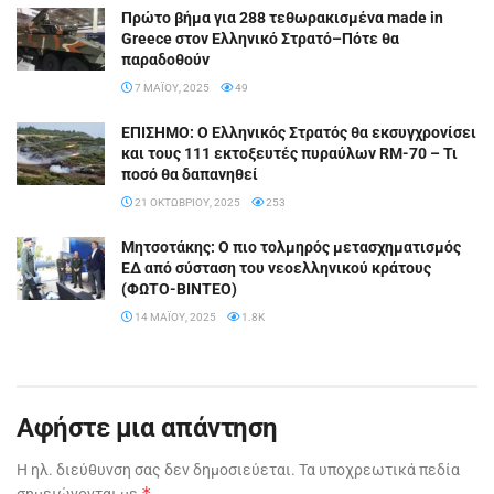
Πρώτο βήμα για 288 τεθωρακισμένα made in
Greece στον Ελληνικό Στρατό–Πότε θα
παραδοθούν
7 ΜΑΪ́ΟΥ, 2025
49
ΕΠΙΣΗΜΟ: Ο Ελληνικός Στρατός θα εκσυγχρονίσει
και τους 111 εκτοξευτές πυραύλων RM-70 – Τι
ποσό θα δαπανηθεί
21 ΟΚΤΩΒΡΊΟΥ, 2025
253
Μητσοτάκης: Ο πιο τολμηρός μετασχηματισμός
ΕΔ από σύσταση του νεοελληνικού κράτους
(ΦΩΤΟ-ΒΙΝΤΕΟ)
14 ΜΑΪ́ΟΥ, 2025
1.8K
Αφήστε μια απάντηση
Η ηλ. διεύθυνση σας δεν δημοσιεύεται.
Τα υποχρεωτικά πεδία
*
σημειώνονται με