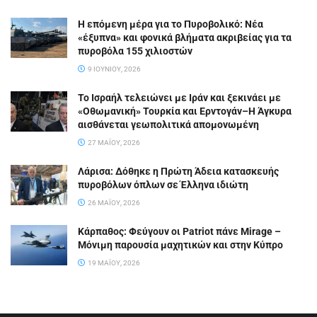
Η επόμενη μέρα για το Πυροβολικό: Νέα
«έξυπνα» και φονικά βλήματα ακριβείας για τα
πυροβόλα 155 χιλιοστών
9 ΙΟΥΝΊΟΥ, 2026
Το Ισραήλ τελειώνει με Ιράν και ξεκινάει με
«Οθωμανική» Τουρκία και Ερντογάν–Η Άγκυρα
αισθάνεται γεωπολιτικά απομονωμένη
27 ΜΑΪ́ΟΥ, 2026
Λάρισα: Δόθηκε η Πρώτη Άδεια κατασκευής
πυροβόλων όπλων σε Έλληνα ιδιώτη
26 ΜΑΪ́ΟΥ, 2026
Κάρπαθος: Φεύγουν οι Patriot πάνε Mirage –
Μόνιμη παρουσία μαχητικών και στην Κύπρο
19 ΜΑΪ́ΟΥ, 2026