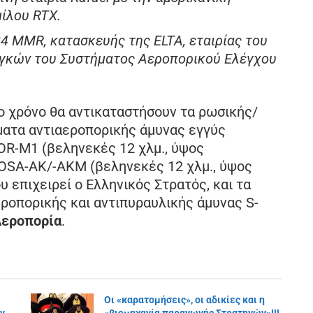
μίλου RTX.
4 MMR, κατασκευής της ELTA, εταιρίας του
ναγκών του Συστήματος Αεροπορικού Ελέγχου
ο χρόνο θα αντικαταστήσουν τα ρωσικής/
ματα αντιαεροπορικής άμυνας εγγύς
R-M1 (βεληνεκές 12 χλμ., ύψος
ι OSA-AK/-AKM (βεληνεκές 12 χλμ., ύψος
υ επιχειρεί ο Ελληνικός Στρατός, και τα
ροπορικής και αντιπυραυλικής άμυνας S-
Αεροπορία
.
Οι «καρατομήσεις», οι αδικίες και η