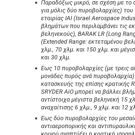
Παραδόξως μικρό, σε σχέση με το 
για μόλις δύο πυροβολαρχίες) του
εταιρίας IAI (Israel Aerospace Ind
βλημάτων που περιλαμβάνει τις ε
βεληνεκούς), BARAK LR (Long Ran
(Extended Range: εκτεταμένου βελ
χλμ., 70 χλμ. και 150 χλμ. και μέγ
και 30 χλμ.
Εως 10 πυροβολαρχίες (με τρεις 
μονάδες πυρός ανά πυροβολαρχία) 
κατασκευής της επίσης κρατικής R
SRYDER AiO μπορεί να βάλλει βλήματ
αντίστοιχα μέγιστα βεληνεκή 15 χλ
αναχαίτισης 6 χλμ., 9 χλμ. και 12 χ
Εως δύο πυροβολαρχίες του μεσαί
αντιαεροπορικής και αντιπυραυλική
κοινού αναπτύξει η κρατική ισραηλ