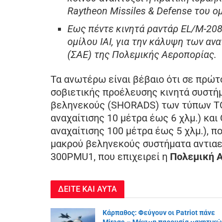
Raytheon Missiles & Defense του ο
Εως πέντε κινητά ραντάρ EL/M-208
ομίλου IAI, για την κάλυψη των α
(ΣΑΕ) της Πολεμικής Αεροπορίας.
Τα ανωτέρω είναι βέβαιο ότι σε πρώτ
σοβιετικής προέλευσης κινητά συστή
βεληνεκούς (SHORADS) των τύπων TO
αναχαίτισης 10 μέτρα έως 6 χλμ.) κα
αναχαίτισης 100 μέτρα έως 5 χλμ.), πο
μακρού βεληνεκούς συστήματα αντιαε
300PMU1, που επιχειρεί η
Πολεμική 
ΔΕΙΤΕ ΚΑΙ ΑΥΤΑ
Κάρπαθος: Φεύγουν οι Patriot πάνε