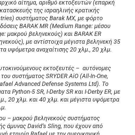
αρχικό αίτημα, αριθμό εκτοξευτών (επαρκή
 κατασκευής της ισραηλινής κρατικής
ustries) συστήματος Barak MX, με φόρτο
κδόσεις BARAK MR (Medium Range: μέσου
ge: μακρού βεληνεκούς) και BARAK ER
ηνεκούς), με αντίστοιχα μέγιστα βεληνεκή 35
ιστα υψόμετρα αναχαίτισης 20 χλμ., 20 χλμ.
αυτοκινούμενους εκτοξευτές – αυτόνομες
του συστήματος SRYDER AiO (All-Ιn-One,
afael Advanced Defense Systems Ltd). Το
α Python-5 SR, I-Derby SR και I-Derby ER, με
μ., 20 χλμ. και 40 χλμ. και μέγιστα υψόμετρα
λμ.
ου – μακρού βεληνεκούς συστήματος
ς άμυνας David’s Sling, που έχουν από
ινή εταιρία Rafael με την αμερικανική