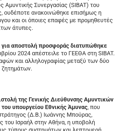
ς Αμυντικής Συνεργασίας (SIBAT) του
ης, ουδέποτε ανακοινώθηκε επισήμως η
λόγου και οι όποιες επαφές με προμηθευτές
άτων άτυπες.
α για αποστολή προσφοράς διατυπώθηκε
ωβρίου 2024 απέστειλε το ΓΕΕΘΑ στη SIBAT.
αφών και αλληλογραφίας μεταξύ των δύο
ά ζητημάτων.
ιστολή της Γενικής Διεύθυνσης Αμυντικών
 του υπουργείου Εθνικής Άμυνας
, που
στράτηγος (Δ.Β.) Ιωάννης Μπούρας,
 του Ισραήλ στην Αθήνα, η υποβολή
ους τύπους συστημάτων και λεπτομερή