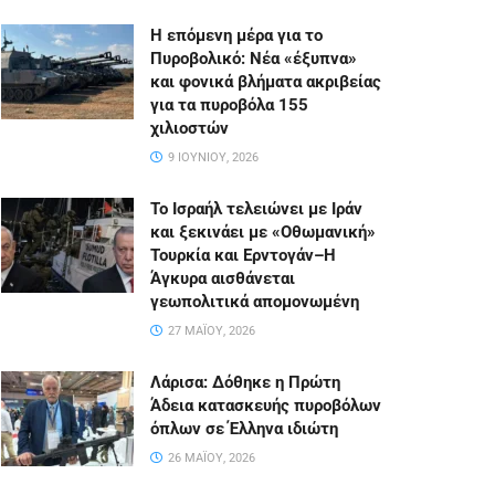
Η επόμενη μέρα για το
Πυροβολικό: Νέα «έξυπνα»
και φονικά βλήματα ακριβείας
για τα πυροβόλα 155
χιλιοστών
9 ΙΟΥΝΊΟΥ, 2026
Το Ισραήλ τελειώνει με Ιράν
και ξεκινάει με «Οθωμανική»
Τουρκία και Ερντογάν–Η
Άγκυρα αισθάνεται
γεωπολιτικά απομονωμένη
27 ΜΑΪ́ΟΥ, 2026
Λάρισα: Δόθηκε η Πρώτη
Άδεια κατασκευής πυροβόλων
όπλων σε Έλληνα ιδιώτη
26 ΜΑΪ́ΟΥ, 2026