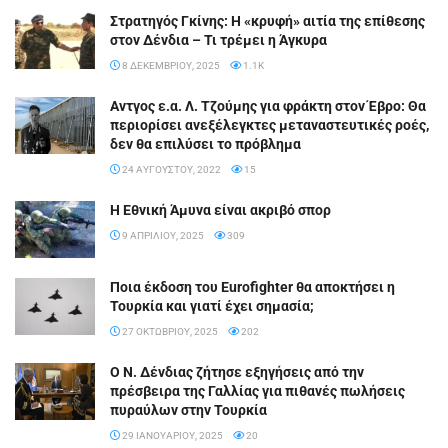
Στρατηγός Γκίνης: Η «κρυφή» αιτία της επίθεσης
στον Δένδια – Τι τρέμει η Άγκυρα
8 ΔΕΚΕΜΒΡΊΟΥ, 2025
1.1K
Aντγος ε.α. Λ. Tζούμης για φράκτη στον Έβρο: Θα
περιορίσει ανεξέλεγκτες μεταναστευτικές ροές,
δεν θα επιλύσει το πρόβλημα
24 ΑΥΓΟΎΣΤΟΥ, 2022
15
Η Εθνική Άμυνα είναι ακριβό σπορ
9 ΑΠΡΙΛΊΟΥ, 2025
309
Ποια έκδοση του Eurofighter θα αποκτήσει η
Τουρκία και γιατί έχει σημασία;
27 ΟΚΤΩΒΡΊΟΥ, 2025
202
Ο Ν. Δένδιας ζήτησε εξηγήσεις από την
πρέσβειρα της Γαλλίας για πιθανές πωλήσεις
πυραύλων στην Τουρκία
29 ΙΑΝΟΥΑΡΊΟΥ, 2025
20