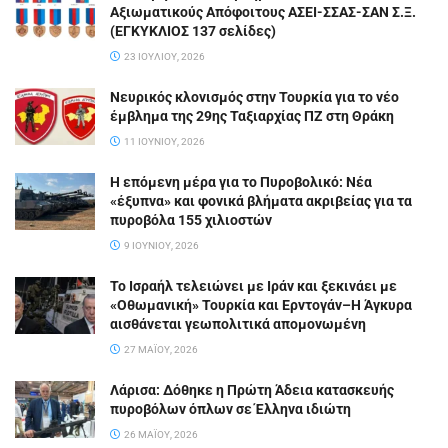
Αξιωματικούς Απόφοιτους ΑΣΕΙ-ΣΣΑΣ-ΣΑΝ Σ.Ξ.
(ΕΓΚΥΚΛΙΟΣ 137 σελίδες)
23 ΙΟΥΛΊΟΥ, 2026
Νευρικός κλονισμός στην Τουρκία για το νέο
έμβλημα της 29ης Ταξιαρχίας ΠΖ στη Θράκη
11 ΙΟΥΝΊΟΥ, 2026
Η επόμενη μέρα για το Πυροβολικό: Νέα
«έξυπνα» και φονικά βλήματα ακριβείας για τα
πυροβόλα 155 χιλιοστών
9 ΙΟΥΝΊΟΥ, 2026
Το Ισραήλ τελειώνει με Ιράν και ξεκινάει με
«Οθωμανική» Τουρκία και Ερντογάν–Η Άγκυρα
αισθάνεται γεωπολιτικά απομονωμένη
27 ΜΑΪ́ΟΥ, 2026
Λάρισα: Δόθηκε η Πρώτη Άδεια κατασκευής
πυροβόλων όπλων σε Έλληνα ιδιώτη
26 ΜΑΪ́ΟΥ, 2026