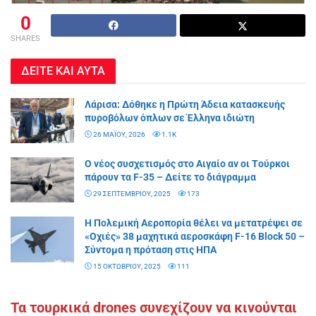
0
SHARES
ΔΕΙΤΕ ΚΑΙ ΑΥΤΑ
Λάρισα: Δόθηκε η Πρώτη Άδεια κατασκευής
πυροβόλων όπλων σε Έλληνα ιδιώτη
26 ΜΑΪ́ΟΥ, 2026
1.1K
O νέος συσχετισμός στο Aιγαίο αν οι Tούρκοι
πάρουν τα F-35 – Δείτε το διάγραμμα
29 ΣΕΠΤΕΜΒΡΊΟΥ, 2025
173
Η Πολεμική Αεροπορία θέλει να μετατρέψει σε
«Οχιές» 38 μαχητικά αεροσκάφη F-16 Block 50 –
Σύντομα η πρόταση στις ΗΠΑ
15 ΟΚΤΩΒΡΊΟΥ, 2025
111
Τα τουρκικά drones συνεχίζουν να κινούνται