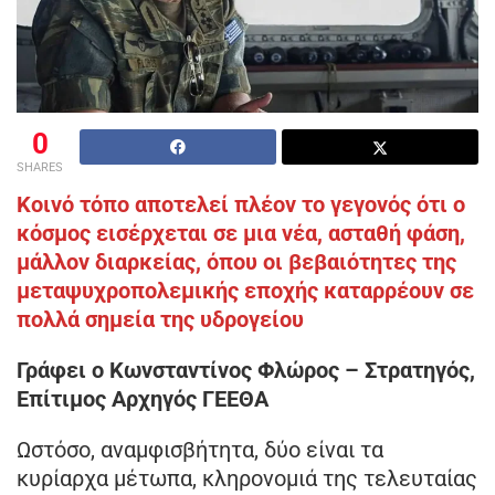
0
SHARES
Κοινό τόπο αποτελεί πλέον το γεγονός ότι ο
κόσμος εισέρχεται σε μια νέα, ασταθή φάση,
μάλλον διαρκείας, όπου οι βεβαιότητες της
μεταψυχροπολεμικής εποχής καταρρέουν σε
πολλά σημεία της υδρογείου
Γράφει ο Κωνσταντίνος Φλώρος – Στρατηγός,
Επίτιμος Αρχηγός ΓΕΕΘΑ
Ωστόσο, αναμφισβήτητα, δύο είναι τα
κυρίαρχα μέτωπα, κληρονομιά της τελευταίας