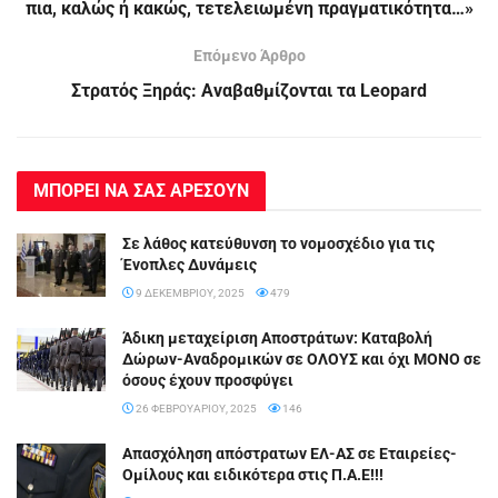
πια, καλώς ή κακώς, τετελειωμένη πραγματικότητα…»
Επόμενο Άρθρο
Στρατός Ξηράς: Αναβαθμίζονται τα Leopard
ΜΠΟΡΕΙ ΝΑ ΣΑΣ ΑΡΕΣΟΥΝ
Σε λάθος κατεύθυνση το νομοσχέδιο για τις
Ένοπλες Δυνάμεις
9 ΔΕΚΕΜΒΡΊΟΥ, 2025
479
Άδικη μεταχείριση Αποστράτων: Καταβολή
Δώρων-Αναδρομικών σε ΟΛΟΥΣ και όχι ΜΟΝΟ σε
όσους έχουν προσφύγει
26 ΦΕΒΡΟΥΑΡΊΟΥ, 2025
146
Απασχόληση απόστρατων ΕΛ-ΑΣ σε Εταιρείες-
Ομίλους και ειδικότερα στις Π.Α.Ε!!!