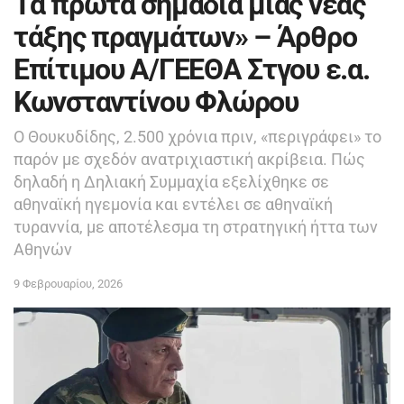
Τα πρώτα σημάδια μιας νέας
τάξης πραγμάτων» – Άρθρο
Επίτιμου Α/ΓΕΕΘΑ Στγου ε.α.
Κωνσταντίνου Φλώρου
Ο Θουκυδίδης, 2.500 χρόνια πριν, «περιγράφει» το
παρόν με σχεδόν ανατριχιαστική ακρίβεια. Πώς
δηλαδή η Δηλιακή Συμμαχία εξελίχθηκε σε
αθηναϊκή ηγεμονία και εντέλει σε αθηναϊκή
τυραννία, με αποτέλεσμα τη στρατηγική ήττα των
Αθηνών
9 Φεβρουαρίου, 2026