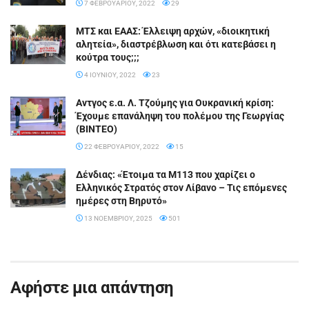
7 ΦΕΒΡΟΥΑΡΊΟΥ, 2022
29
ΜΤΣ και ΕΑΑΣ: Έλλειψη αρχών, «διοικητική
αλητεία», διαστρέβλωση και ότι κατεβάσει η
κούτρα τους;;;
4 ΙΟΥΝΊΟΥ, 2022
23
Αντγος ε.α. Λ. Τζούμης για Ουκρανική κρίση:
Έχουμε επανάληψη του πολέμου της Γεωργίας
(ΒΙΝΤΕΟ)
22 ΦΕΒΡΟΥΑΡΊΟΥ, 2022
15
Δένδιας: «Έτοιμα τα M113 που χαρίζει ο
Ελληνικός Στρατός στον Λίβανο – Τις επόμενες
ημέρες στη Βηρυτό»
13 ΝΟΕΜΒΡΊΟΥ, 2025
501
Αφήστε μια απάντηση