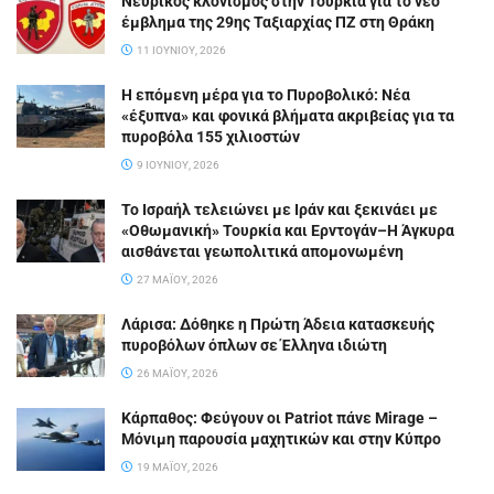
Νευρικός κλονισμός στην Τουρκία για το νέο
έμβλημα της 29ης Ταξιαρχίας ΠΖ στη Θράκη
11 ΙΟΥΝΊΟΥ, 2026
Η επόμενη μέρα για το Πυροβολικό: Νέα
«έξυπνα» και φονικά βλήματα ακριβείας για τα
πυροβόλα 155 χιλιοστών
9 ΙΟΥΝΊΟΥ, 2026
Το Ισραήλ τελειώνει με Ιράν και ξεκινάει με
«Οθωμανική» Τουρκία και Ερντογάν–Η Άγκυρα
αισθάνεται γεωπολιτικά απομονωμένη
27 ΜΑΪ́ΟΥ, 2026
Λάρισα: Δόθηκε η Πρώτη Άδεια κατασκευής
πυροβόλων όπλων σε Έλληνα ιδιώτη
26 ΜΑΪ́ΟΥ, 2026
Κάρπαθος: Φεύγουν οι Patriot πάνε Mirage –
Μόνιμη παρουσία μαχητικών και στην Κύπρο
19 ΜΑΪ́ΟΥ, 2026