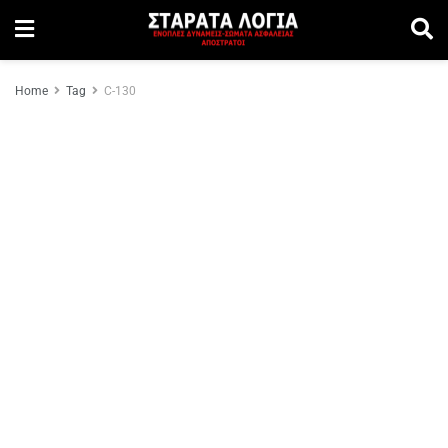
Home
Tag
C-130