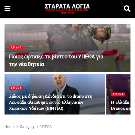
ΑΜΥΝΑ
Ποιος έφτιαξε τα βίντεο του ΥΠΕΘΑ για
την νέα θητεία
ΑΜΥΝΑ
ΑΜΥΝΑ
Σάλος με δήλωση Δένδια ότι το drone στη
Λευκάδα αλιεύθηκε εκτός Ελληνικών
Η Ελλάδα π
Χωρικών Υδάτων (ΒΙΝΤΕΟ)
Drones από 
Home
Category
ΥΠΕΘΑ