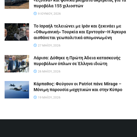
πυροβόλα 155 χιλιοστών
9 ΙΟΥΝΊΟΥ, 2026
Το Ισραήλ τελειώνει με Ιράν και ξεκινάει με
«Οθωμανική» Τουρκία και Ερντογάν–Η Άγκυρα
αισθάνεται γεωπολιτικά απομονωμένη
27 ΜΑΪ́ΟΥ, 2026
Λάρισα: Δόθηκε η Πρώτη Άδεια κατασκευής
πυροβόλων όπλων σε Έλληνα ιδιώτη
26 ΜΑΪ́ΟΥ, 2026
Κάρπαθος: Φεύγουν οι Patriot πάνε Mirage –
Μόνιμη παρουσία μαχητικών και στην Κύπρο
19 ΜΑΪ́ΟΥ, 2026