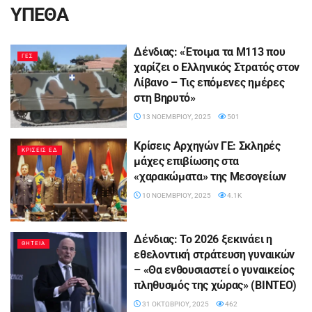
ΥΠΕΘΑ
Δένδιας: «Έτοιμα τα M113 που
ΓΕΣ
χαρίζει ο Ελληνικός Στρατός στον
Λίβανο – Τις επόμενες ημέρες
στη Βηρυτό»
13 ΝΟΕΜΒΡΊΟΥ, 2025
501
Κρίσεις Αρχηγών ΓΕ: Σκληρές
ΚΡΙΣΕΙΣ ΕΔ
μάχες επιβίωσης στα
«χαρακώματα» της Μεσογείων
10 ΝΟΕΜΒΡΊΟΥ, 2025
4.1K
Δένδιας: Το 2026 ξεκινάει η
ΘΗΤΕΙΑ
εθελοντική στράτευση γυναικών
– «Θα ενθουσιαστεί ο γυναικείος
πληθυσμός της χώρας» (ΒΙΝΤΕΟ)
31 ΟΚΤΩΒΡΊΟΥ, 2025
462