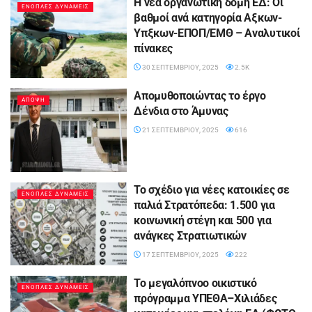
Η νέα οργανωτική δομή ΕΔ: Οι
ΕΝΟΠΛΕΣ ΔΥΝΑΜΕΙΣ
βαθμοί ανά κατηγορία Αξκων-
Υπξκων-ΕΠΟΠ/ΕΜΘ – Αναλυτικοί
πίνακες
30 ΣΕΠΤΕΜΒΡΊΟΥ, 2025
2.5K
Απομυθοποιώντας το έργο
ΑΠΟΨΗ
Δένδια στο Άμυνας
21 ΣΕΠΤΕΜΒΡΊΟΥ, 2025
616
To σχέδιο για νέες κατοικίες σε
ΕΝΟΠΛΕΣ ΔΥΝΑΜΕΙΣ
παλιά Στρατόπεδα: 1.500 για
κοινωνική στέγη και 500 για
ανάγκες Στρατιωτικών
17 ΣΕΠΤΕΜΒΡΊΟΥ, 2025
222
Το μεγαλόπνοο οικιστικό
ΕΝΟΠΛΕΣ ΔΥΝΑΜΕΙΣ
πρόγραμμα ΥΠΕΘΑ–Χιλιάδες