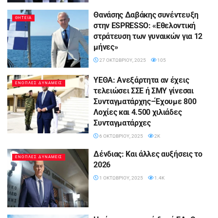
Θανάσης Δαβάκης συνέντευξη
ΘΗΤΕΙΑ
στην ESPRESSO: «Εθελοντική
στράτευση των γυναικών για 12
μήνες»
27 ΟΚΤΩΒΡΊΟΥ, 2025
105
ΥΕΘΑ: Ανεξάρτητα αν έχεις
ΕΝΟΠΛΕΣ ΔΥΝΑΜΕΙΣ
τελειώσει ΣΣΕ ή ΣΜΥ γίνεσαι
Συνταγματάρχης–Έχουμε 800
Λοχίες και 4.500 χιλιάδες
Συνταγματάρχες
6 ΟΚΤΩΒΡΊΟΥ, 2025
2K
Δένδιας: Και άλλες αυξήσεις το
ΕΝΟΠΛΕΣ ΔΥΝΑΜΕΙΣ
2026
1 ΟΚΤΩΒΡΊΟΥ, 2025
1.4K