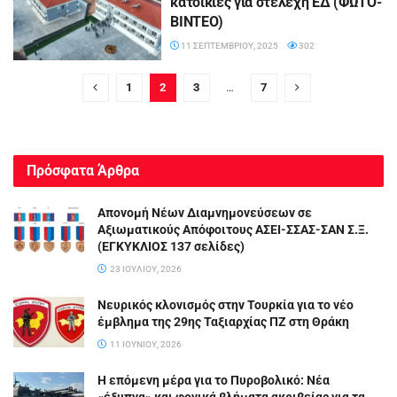
κατοικίες για στελέχη ΕΔ (ΦΩΤΟ-
ΒΙΝΤΕΟ)
11 ΣΕΠΤΕΜΒΡΊΟΥ, 2025
302
1
2
3
…
7
Πρόσφατα Άρθρα
Απονομή Νέων Διαμνημονεύσεων σε
Αξιωματικούς Απόφοιτους ΑΣΕΙ-ΣΣΑΣ-ΣΑΝ Σ.Ξ.
(ΕΓΚΥΚΛΙΟΣ 137 σελίδες)
23 ΙΟΥΛΊΟΥ, 2026
Νευρικός κλονισμός στην Τουρκία για το νέο
έμβλημα της 29ης Ταξιαρχίας ΠΖ στη Θράκη
11 ΙΟΥΝΊΟΥ, 2026
Η επόμενη μέρα για το Πυροβολικό: Νέα
«έξυπνα» και φονικά βλήματα ακριβείας για τα