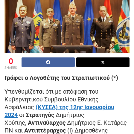
0
SHARES
Γράφει ο Λογοθέτης του Στρατιωτικού (*)
Υπενθυμίζεται ότι με απόφαση του
Κυβερνητικού Συμβουλίου Εθνικής
Ασφάλειας
(ΚΥΣΕΑ) της 12ης Ιανουαρίου
2024
οι
Στρατηγός
Δημήτριος
Χούπης,
Αντιναύαρχος
Δημήτριος Ε. Κατάρας
ΠΝ και
Αντιπτέραρχος
(Ι) Δημοσθένης