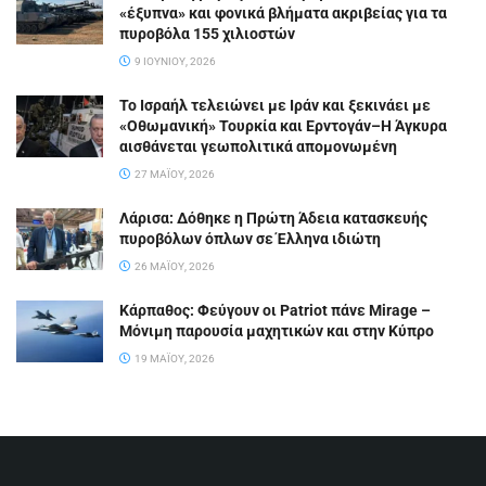
«έξυπνα» και φονικά βλήματα ακριβείας για τα
πυροβόλα 155 χιλιοστών
9 ΙΟΥΝΊΟΥ, 2026
Το Ισραήλ τελειώνει με Ιράν και ξεκινάει με
«Οθωμανική» Τουρκία και Ερντογάν–Η Άγκυρα
αισθάνεται γεωπολιτικά απομονωμένη
27 ΜΑΪ́ΟΥ, 2026
Λάρισα: Δόθηκε η Πρώτη Άδεια κατασκευής
πυροβόλων όπλων σε Έλληνα ιδιώτη
26 ΜΑΪ́ΟΥ, 2026
Κάρπαθος: Φεύγουν οι Patriot πάνε Mirage –
Μόνιμη παρουσία μαχητικών και στην Κύπρο
19 ΜΑΪ́ΟΥ, 2026