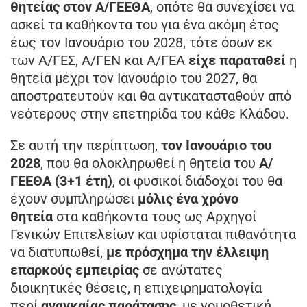
θητείας στον Α/ΓΕΕΘΑ
, οπότε θα συνεχίσει να
ασκεί τα καθήκοντα του για ένα ακόμη έτος
έως τον Ιανουάριο του 2028, τότε όσων εκ
των Α/ΓΕΣ, Α/ΓΕΝ και Α/ΓΕΑ
είχε παραταθεί
η
θητεία μέχρι τον Ιανουάριο του 2027, θα
αποστρατευτούν και θα αντικατασταθούν από
νεότερους στην επετηρίδα του κάθε Κλάδου.
Σε αυτή την περίπτωση,
τον Ιανουάριο του
2028
, που θα ολοκληρωθεί η θητεία του
Α/
ΓΕΕΘΑ (3+1 έτη)
, οι φυσικοί διάδοχοι του θα
έχουν συμπληρώσει
μόλις ένα χρόνο
θητεία
στα καθήκοντα τους ως Αρχηγοί
Γενικών Επιτελείων και υφίσταται πιθανότητα
να διατυπωθεί,
με πρόσχημα την έλλειψη
επαρκούς εμπειρίας
σε ανώτατες
διοικητικές θέσεις, η επιχειρηματολογία
περί
αναγκαίας παράτασης
, με νομοθετική