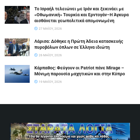
Το Ισραήλ τελειώνει με Ιράν και ξεκινάει με
«Οθωμανική» Τουρκία και Ερντογάν–Η Άγκυρα
αισθάνεται γεωπολιτικά απομονωμένη
27 ΜΑΪ́ΟΥ, 2026
Λάρισα: Δόθηκε η Πρώτη Άδεια κατασκευής
πυροβόλων όπλων σε Έλληνα ιδιώτη
26 ΜΑΪ́ΟΥ, 2026
Κάρπαθος: Φεύγουν οι Patriot πάνε Mirage –
Μόνιμη παρουσία μαχητικών και στην Κύπρο
19 ΜΑΪ́ΟΥ, 2026