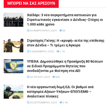
ΜΠΟΡΕΙ ΝΑ ΣΑΣ ΑΡΕΣΟΥΝ
Χαϊδάρι: 3 νέα συγκροτήματα κατοικιών για
Στρατιωτικούς εγκαινίασε ο Δένδιας–Στόχος οι
1.000 κάθε χρόνο
26 ΦΕΒΡΟΥΑΡΊΟΥ, 2025
84
Στρατηγός Γκίνης: Η «κρυφή» αιτία της επίθεσης
στον Δένδια – Τι τρέμει η Άγκυρα
8 ΔΕΚΕΜΒΡΊΟΥ, 2025
1.1K
ΥΠΕΘΑ: Δημοσιεύθηκε η Προκήρυξη 80 θέσεων
σε Ειδικά Προγράμματα Θητείας που
συνδυάζονται με Φοίτηση στα ΑΕΙ
26 ΙΟΥΛΊΟΥ, 2025
366
Η νέα οργανωτική δομή ΕΔ: Οι βαθμοί ανά
κατηγορία Αξκων-Υπξκων-ΕΠΟΠ/ΕΜΘ –
Αναλυτικοί πίνακες
30 ΣΕΠΤΕΜΒΡΊΟΥ, 2025
2.5K