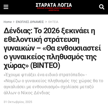
Home
ΕΝΟΠΛΕΣ ΔΥΝΑΜΕΙΣ
ΘΗΤΕΙΑ
Δένδιας: Το 2026 ξεκινάει η
εθελοντική στράτευση
γυναικών – «Θα ενθουσιαστεί
ο γυναικείος πληθυσμός της
χώρας» (ΒΙΝΤΕΟ)
«Έχουμε φτιάξει ένα ειδικό στρατόπεδο» -
«Νομίζω ο γυναικείος πληθυσμός της χώρας θα το
αγκαλιάσει με ενθουσιασμό» σχολίασε μεταξύ
άλλων ο Νίκος Δένδιας
31 Οκτωβρίου, 2025