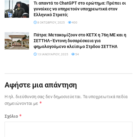
Τι απαντά το ChatGPT στο ερώτημα: Πρέπει οι
γυναίκες να υπηρετούν υποχρεωτικά στον
Ελληνικό Στρατό;
8 ΟΚΤΩΒΡΊΟΥ, 2025
400
Πάτρα: Μετακομίζουν στο ΚΕΤΧ η 76η ΜΕ και η
ΣΕΤΤΗΛ–Έντονη δυσαρέσκεια για
φημολογούμενο κλείσιμο Στρδου ΣΕΤΤΗΛ
13 ΙΑΝΟΥΑΡΊΟΥ, 2025
54
Αφήστε μια απάντηση
Η ηλ. διεύθυνση σας δεν δημοσιεύεται.
Τα υποχρεωτικά πεδία
*
σημειώνονται με
*
Σχόλιο