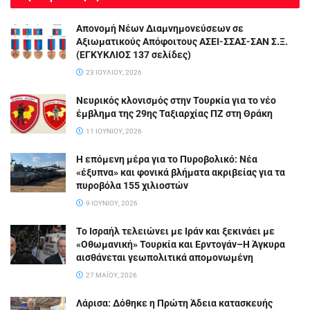
Απονομή Νέων Διαμνημονεύσεων σε
Αξιωματικούς Απόφοιτους ΑΣΕΙ-ΣΣΑΣ-ΣΑΝ Σ.Ξ.
(ΕΓΚΥΚΛΙΟΣ 137 σελίδες)
23 ΙΟΥΛΊΟΥ, 2026
Νευρικός κλονισμός στην Τουρκία για το νέο
έμβλημα της 29ης Ταξιαρχίας ΠΖ στη Θράκη
11 ΙΟΥΝΊΟΥ, 2026
Η επόμενη μέρα για το Πυροβολικό: Νέα
«έξυπνα» και φονικά βλήματα ακριβείας για τα
πυροβόλα 155 χιλιοστών
9 ΙΟΥΝΊΟΥ, 2026
Το Ισραήλ τελειώνει με Ιράν και ξεκινάει με
«Οθωμανική» Τουρκία και Ερντογάν–Η Άγκυρα
αισθάνεται γεωπολιτικά απομονωμένη
27 ΜΑΪ́ΟΥ, 2026
Λάρισα: Δόθηκε η Πρώτη Άδεια κατασκευής