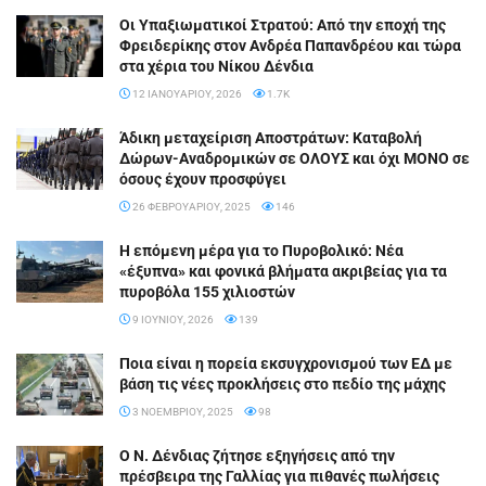
Οι Υπαξιωματικοί Στρατού: Από την εποχή της
Φρειδερίκης στον Ανδρέα Παπανδρέου και τώρα
στα χέρια του Νίκου Δένδια
12 ΙΑΝΟΥΑΡΊΟΥ, 2026
1.7K
Άδικη μεταχείριση Αποστράτων: Καταβολή
Δώρων-Αναδρομικών σε ΟΛΟΥΣ και όχι ΜΟΝΟ σε
όσους έχουν προσφύγει
26 ΦΕΒΡΟΥΑΡΊΟΥ, 2025
146
Η επόμενη μέρα για το Πυροβολικό: Νέα
«έξυπνα» και φονικά βλήματα ακριβείας για τα
πυροβόλα 155 χιλιοστών
9 ΙΟΥΝΊΟΥ, 2026
139
Ποια είναι η πορεία εκσυγχρονισμού των ΕΔ με
βάση τις νέες προκλήσεις στο πεδίο της μάχης
3 ΝΟΕΜΒΡΊΟΥ, 2025
98
Ο Ν. Δένδιας ζήτησε εξηγήσεις από την
πρέσβειρα της Γαλλίας για πιθανές πωλήσεις