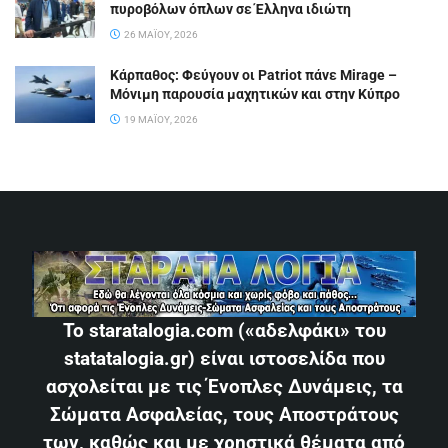
πυροβόλων όπλων σε Έλληνα ιδιώτη
26 ΜΑΪ́ΟΥ, 2026
Κάρπαθος: Φεύγουν οι Patriot πάνε Mirage –
Μόνιμη παρουσία μαχητικών και στην Κύπρο
19 ΜΑΪ́ΟΥ, 2026
Το staratalogia.com («αδελφάκι» του
statatalogia.gr) είναι ιστοσελίδα που
ασχολείται με τις Ένοπλες Δυνάμεις, τα
Σώματα Ασφαλείας, τους Αποστράτους
των, καθώς και με χρηστικά θέματα από