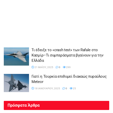
Τι έδειξε το «crash test» των Rafale στο
Κασμίρ–Τι συμπεράσματα βγαίνουν για την
Ελλάδα
21 ΜΑΪ́ΟΥ, 2025
0
299
Γιατί η Τουρκία επιθυμεί διακαώς πυραύλους
Meteor
18 ΙΑΝΟΥΑΡΊΟΥ, 2025
0
25
Πρόσφατα Άρθρα