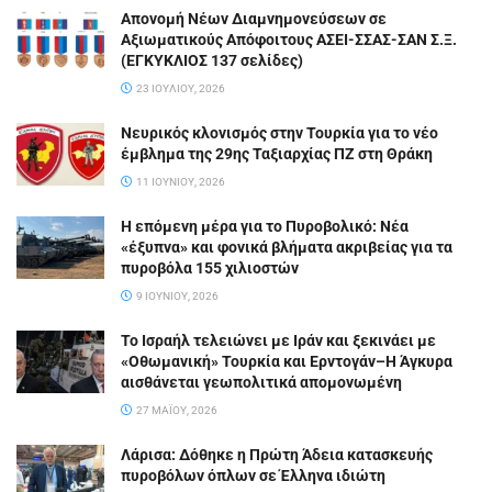
Απονομή Νέων Διαμνημονεύσεων σε
Αξιωματικούς Απόφοιτους ΑΣΕΙ-ΣΣΑΣ-ΣΑΝ Σ.Ξ.
(ΕΓΚΥΚΛΙΟΣ 137 σελίδες)
23 ΙΟΥΛΊΟΥ, 2026
Νευρικός κλονισμός στην Τουρκία για το νέο
έμβλημα της 29ης Ταξιαρχίας ΠΖ στη Θράκη
11 ΙΟΥΝΊΟΥ, 2026
Η επόμενη μέρα για το Πυροβολικό: Νέα
«έξυπνα» και φονικά βλήματα ακριβείας για τα
πυροβόλα 155 χιλιοστών
9 ΙΟΥΝΊΟΥ, 2026
Το Ισραήλ τελειώνει με Ιράν και ξεκινάει με
«Οθωμανική» Τουρκία και Ερντογάν–Η Άγκυρα
αισθάνεται γεωπολιτικά απομονωμένη
27 ΜΑΪ́ΟΥ, 2026
Λάρισα: Δόθηκε η Πρώτη Άδεια κατασκευής
πυροβόλων όπλων σε Έλληνα ιδιώτη