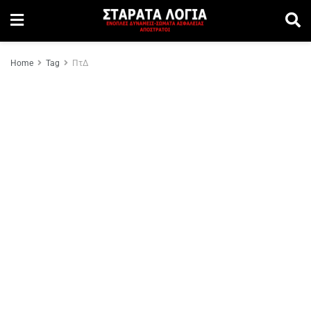
Home
Tag
ΠτΔ