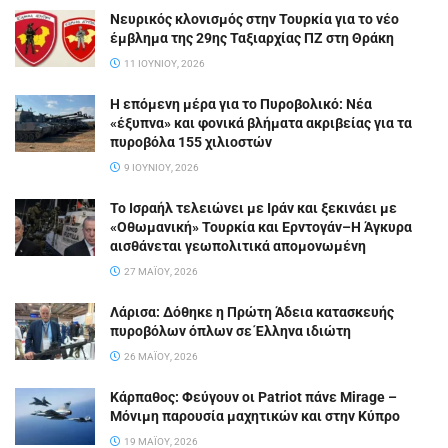
Νευρικός κλονισμός στην Τουρκία για το νέο
έμβλημα της 29ης Ταξιαρχίας ΠΖ στη Θράκη
11 ΙΟΥΝΊΟΥ, 2026
Η επόμενη μέρα για το Πυροβολικό: Νέα
«έξυπνα» και φονικά βλήματα ακριβείας για τα
πυροβόλα 155 χιλιοστών
9 ΙΟΥΝΊΟΥ, 2026
Το Ισραήλ τελειώνει με Ιράν και ξεκινάει με
«Οθωμανική» Τουρκία και Ερντογάν–Η Άγκυρα
αισθάνεται γεωπολιτικά απομονωμένη
27 ΜΑΪ́ΟΥ, 2026
Λάρισα: Δόθηκε η Πρώτη Άδεια κατασκευής
πυροβόλων όπλων σε Έλληνα ιδιώτη
26 ΜΑΪ́ΟΥ, 2026
Κάρπαθος: Φεύγουν οι Patriot πάνε Mirage –
Μόνιμη παρουσία μαχητικών και στην Κύπρο
19 ΜΑΪ́ΟΥ, 2026