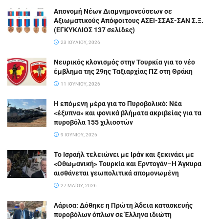
Απονομή Νέων Διαμνημονεύσεων σε
Αξιωματικούς Απόφοιτους ΑΣΕΙ-ΣΣΑΣ-ΣΑΝ Σ.Ξ.
(ΕΓΚΥΚΛΙΟΣ 137 σελίδες)
23 ΙΟΥΛΊΟΥ, 2026
Νευρικός κλονισμός στην Τουρκία για το νέο
έμβλημα της 29ης Ταξιαρχίας ΠΖ στη Θράκη
11 ΙΟΥΝΊΟΥ, 2026
Η επόμενη μέρα για το Πυροβολικό: Νέα
«έξυπνα» και φονικά βλήματα ακριβείας για τα
πυροβόλα 155 χιλιοστών
9 ΙΟΥΝΊΟΥ, 2026
Το Ισραήλ τελειώνει με Ιράν και ξεκινάει με
«Οθωμανική» Τουρκία και Ερντογάν–Η Άγκυρα
αισθάνεται γεωπολιτικά απομονωμένη
27 ΜΑΪ́ΟΥ, 2026
Λάρισα: Δόθηκε η Πρώτη Άδεια κατασκευής
πυροβόλων όπλων σε Έλληνα ιδιώτη