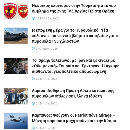
Νευρικός κλονισμός στην Τουρκία για το νέο
έμβλημα της 29ης Ταξιαρχίας ΠΖ στη Θράκη
11 ΙΟΥΝΊΟΥ, 2026
Η επόμενη μέρα για το Πυροβολικό: Νέα
«έξυπνα» και φονικά βλήματα ακριβείας για τα
πυροβόλα 155 χιλιοστών
9 ΙΟΥΝΊΟΥ, 2026
Το Ισραήλ τελειώνει με Ιράν και ξεκινάει με
«Οθωμανική» Τουρκία και Ερντογάν–Η Άγκυρα
αισθάνεται γεωπολιτικά απομονωμένη
27 ΜΑΪ́ΟΥ, 2026
Λάρισα: Δόθηκε η Πρώτη Άδεια κατασκευής
πυροβόλων όπλων σε Έλληνα ιδιώτη
26 ΜΑΪ́ΟΥ, 2026
Κάρπαθος: Φεύγουν οι Patriot πάνε Mirage –
Μόνιμη παρουσία μαχητικών και στην Κύπρο
19 ΜΑΪ́ΟΥ, 2026