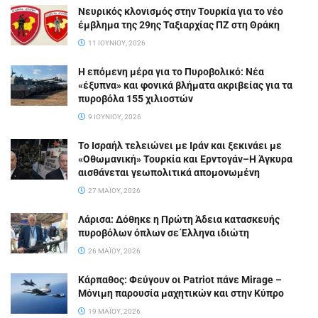
Νευρικός κλονισμός στην Τουρκία για το νέο
έμβλημα της 29ης Ταξιαρχίας ΠΖ στη Θράκη
11 ΙΟΥΝΊΟΥ, 2026
Η επόμενη μέρα για το Πυροβολικό: Νέα
«έξυπνα» και φονικά βλήματα ακριβείας για τα
πυροβόλα 155 χιλιοστών
9 ΙΟΥΝΊΟΥ, 2026
Το Ισραήλ τελειώνει με Ιράν και ξεκινάει με
«Οθωμανική» Τουρκία και Ερντογάν–Η Άγκυρα
αισθάνεται γεωπολιτικά απομονωμένη
27 ΜΑΪ́ΟΥ, 2026
Λάρισα: Δόθηκε η Πρώτη Άδεια κατασκευής
πυροβόλων όπλων σε Έλληνα ιδιώτη
26 ΜΑΪ́ΟΥ, 2026
Κάρπαθος: Φεύγουν οι Patriot πάνε Mirage –
Μόνιμη παρουσία μαχητικών και στην Κύπρο
19 ΜΑΪ́ΟΥ, 2026