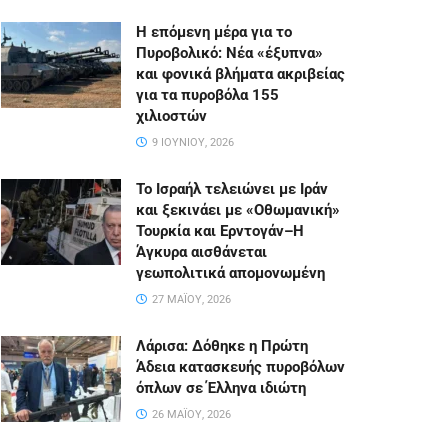
Η επόμενη μέρα για το
Πυροβολικό: Νέα «έξυπνα»
και φονικά βλήματα ακριβείας
για τα πυροβόλα 155
χιλιοστών
9 ΙΟΥΝΊΟΥ, 2026
Το Ισραήλ τελειώνει με Ιράν
και ξεκινάει με «Οθωμανική»
Τουρκία και Ερντογάν–Η
Άγκυρα αισθάνεται
γεωπολιτικά απομονωμένη
27 ΜΑΪ́ΟΥ, 2026
Λάρισα: Δόθηκε η Πρώτη
Άδεια κατασκευής πυροβόλων
όπλων σε Έλληνα ιδιώτη
26 ΜΑΪ́ΟΥ, 2026