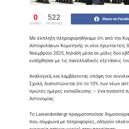
0
522
Share on Faceb
SHARES
ΠΡΟΒΟΛΕΣ
Με έκπληξη πληροφορηθήκαμε ότι από την Κυρ
Αστυφυλάκων Κομοτηνής οι νέοι πρωτοετείς δ
Νοεμβρίου 2025, δηλαδή μέσα σε μόλις δύο εβδ
εισήχθησαν με τις πανελλαδικές εξετάσεις το
Αναλογικά, και λαμβάνοντας υπόψη τον συνολι
Σχολή, διαπιστώνεται ότι το 10% των νέων ασ
πρώτες ημέρες εκπαίδευσης — ένα ποσοστό π
Αστυνομίας.
Το Lawandorder.gr πραγματοποίησε δημοσιογρα
που, σύμφωνα με πληροφορίες, οδηγούν ολοένα