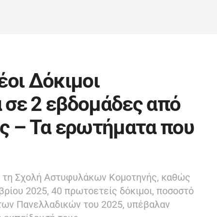
έοι Δόκιμοι
 σε 2 εβδομάδες από
ς – Τα ερωτήματα που
ι τη Σχολή Αστυφυλάκων Κομοτηνής, καθώς
βρίου 2025, 40 πρωτοετείς δόκιμοι, ποσοστό
των Πανελλαδικών του 2025, υπέβαλαν