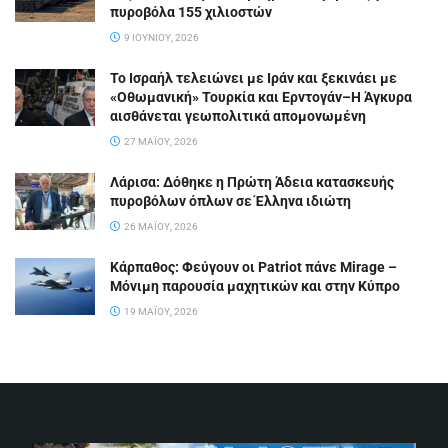
πυροβόλα 155 χιλιοστών
9 ΙΟΥΝΊΟΥ, 2026
Το Ισραήλ τελειώνει με Ιράν και ξεκινάει με
«Οθωμανική» Τουρκία και Ερντογάν–Η Άγκυρα
αισθάνεται γεωπολιτικά απομονωμένη
27 ΜΑΪ́ΟΥ, 2026
Λάρισα: Δόθηκε η Πρώτη Άδεια κατασκευής
πυροβόλων όπλων σε Έλληνα ιδιώτη
26 ΜΑΪ́ΟΥ, 2026
Κάρπαθος: Φεύγουν οι Patriot πάνε Mirage –
Μόνιμη παρουσία μαχητικών και στην Κύπρο
19 ΜΑΪ́ΟΥ, 2026