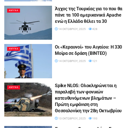
Άγχος της Τουρκίας για το που θα
ΑΜΥΝΑ
πάνε τα 100 αμερικανικά Apache
ενώ η Ελλάδα θέλει τα 30
14 ΟΚΤΩΒΡΊΟΥ, 2025
428
Οι «Κεραυνοί» του Αιγαίου: Η 330
ΑΜΥΝΑ
Mοίρα σε δράση (ΒΙΝΤΕΟ)
14 ΟΚΤΩΒΡΊΟΥ, 2025
121
Spike NLOS: Ολοκληρώνεται η
ΑΜΥΝΑ
παραλαβή των φονικών
κατευθυνόμενων βλημάτων –
Πρώτη εμφάνιση στη
Θεσσαλονίκη την 28η Οκτωβρίου
13 ΟΚΤΩΒΡΊΟΥ, 2025
193