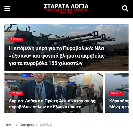
ΑΜΥΝΑ
Η επόμενη μέρα για το Πυροβολικό: Νέα
«έξυπνα» και φονικά βλήματα ακριβείας
για τα πυροβόλα 155 χιλιοστών
ΑΜΥΝΑ
ΑΜΥΝΑ
Λάρισα: Δόθηκε η Πρώτη Άδεια κατασκευής
Κάρπαθος: Φ
πυροβόλων όπλων σε Έλληνα ιδιώτη
Μόνιμη παρ
Home
Category
ΑΜΥΝΑ