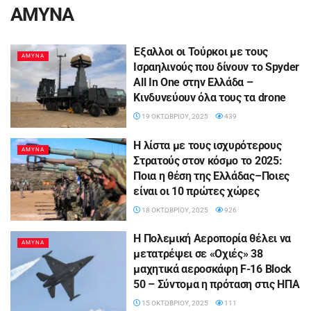
ΑΜΥΝΑ
Έξαλλοι οι Τούρκοι με τους
ΑΜΥΝΑ
Ισραηλινούς που δίνουν το Spyder
Αll Ιn Οne στην Ελλάδα –
Kινδυνεύουν όλα τους τα drone
19 ΟΚΤΩΒΡΊΟΥ, 2025
439
Η λίστα με τους ισχυρότερους
ΑΜΥΝΑ
Στρατούς στον κόσμο το 2025:
Ποια η θέση της Ελλάδας–Ποιες
είναι οι 10 πρώτες χώρες
18 ΟΚΤΩΒΡΊΟΥ, 2025
926
Η Πολεμική Αεροπορία θέλει να
ΑΜΥΝΑ
μετατρέψει σε «Οχιές» 38
μαχητικά αεροσκάφη F-16 Block
50 – Σύντομα η πρόταση στις ΗΠΑ
15 ΟΚΤΩΒΡΊΟΥ, 2025
111