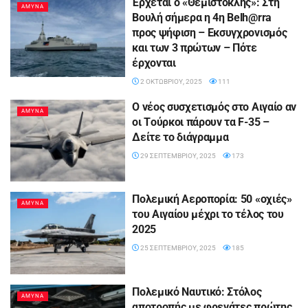
Έρχεται ο «Θεμιστοκλής»: Στη
ΑΜΥΝΑ
Βουλή σήμερα η 4η Belh@rra
προς ψήφιση – Εκσυγχρονισμός
και των 3 πρώτων – Πότε
έρχονται
2 ΟΚΤΩΒΡΊΟΥ, 2025
111
O νέος συσχετισμός στο Aιγαίο αν
ΑΜΥΝΑ
οι Tούρκοι πάρουν τα F-35 –
Δείτε το διάγραμμα
29 ΣΕΠΤΕΜΒΡΊΟΥ, 2025
173
Πολεμική Αεροπορία: 50 «οχιές»
ΑΜΥΝΑ
του Αιγαίου μέχρι το τέλος του
2025
25 ΣΕΠΤΕΜΒΡΊΟΥ, 2025
185
Πολεμικό Ναυτικό: Στόλος
ΑΜΥΝΑ
αποτροπής με φρεγάτες πρώτης