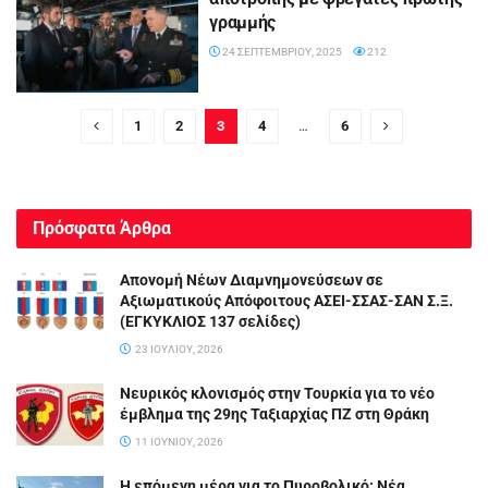
γραμμής
24 ΣΕΠΤΕΜΒΡΊΟΥ, 2025
212
1
2
3
4
…
6
Πρόσφατα Άρθρα
Απονομή Νέων Διαμνημονεύσεων σε
Αξιωματικούς Απόφοιτους ΑΣΕΙ-ΣΣΑΣ-ΣΑΝ Σ.Ξ.
(ΕΓΚΥΚΛΙΟΣ 137 σελίδες)
23 ΙΟΥΛΊΟΥ, 2026
Νευρικός κλονισμός στην Τουρκία για το νέο
έμβλημα της 29ης Ταξιαρχίας ΠΖ στη Θράκη
11 ΙΟΥΝΊΟΥ, 2026
Η επόμενη μέρα για το Πυροβολικό: Νέα