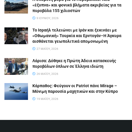
«έξυπνα» και φονικά βλήματα ακριβείας για τα
πυροβόλα 155 χιλιοστών
9 ΙΟΥΝΊΟΥ, 2026
Το Ισραήλ τελειώνει με Ιράν και ξεκινάει με
«Οθωμανική» Τουρκία και Ερντογάν–Η Άγκυρα
αισθάνεται γεωπολιτικά απομονωμένη
27 ΜΑΪ́ΟΥ, 2026
Λάρισα: Δόθηκε η Πρώτη Άδεια κατασκευής
πυροβόλων όπλων σε Έλληνα ιδιώτη
26 ΜΑΪ́ΟΥ, 2026
Κάρπαθος: Φεύγουν οι Patriot πάνε Mirage –
Μόνιμη παρουσία μαχητικών και στην Κύπρο
19 ΜΑΪ́ΟΥ, 2026