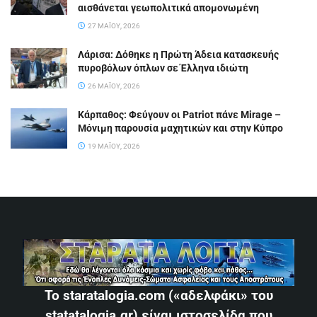
αισθάνεται γεωπολιτικά απομονωμένη
27 ΜΑΪ́ΟΥ, 2026
Λάρισα: Δόθηκε η Πρώτη Άδεια κατασκευής
πυροβόλων όπλων σε Έλληνα ιδιώτη
26 ΜΑΪ́ΟΥ, 2026
Κάρπαθος: Φεύγουν οι Patriot πάνε Mirage –
Μόνιμη παρουσία μαχητικών και στην Κύπρο
19 ΜΑΪ́ΟΥ, 2026
Το staratalogia.com («αδελφάκι» του
statatalogia.gr) είναι ιστοσελίδα που