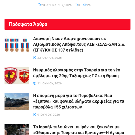
23 ΙΑΝΟΥΑΡΊΟΥ, 2025
0
25
Πρόσφατα Άρθρα
Απονομή Νέων Διαμνημονεύσεων σε
Αξιωματικούς Απόφοιτους ΑΣΕΙ-ΣΣΑΣ-ΣΑΝ Σ.Ξ.
(ΕΓΚΥΚΛΙΟΣ 137 σελίδες)
23 ΙΟΥΛΊΟΥ, 2026
Νευρικός κλονισμός στην Τουρκία για το νέο
έμβλημα της 29ης Ταξιαρχίας ΠΖ στη Θράκη
11 ΙΟΥΝΊΟΥ, 2026
Η επόμενη μέρα για το Πυροβολικό: Νέα
«έξυπνα» και φονικά βλήματα ακριβείας για τα
πυροβόλα 155 χιλιοστών
9 ΙΟΥΝΊΟΥ, 2026
Το Ισραήλ τελειώνει με Ιράν και ξεκινάει με
«Οθωμανική» Τουρκία και Ερντογάν–Η Άγκυρα