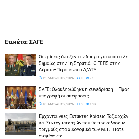
Ετικέτα:
ΣΑΓΕ
Οι κρίσεις άνοιξαν τον δρόμο για υποστολή
Σημαίας στην 1η Στρατιά–Ο ΓΕΠΣ στην
Λάρισα–Παραμένει ο A/ΑΤΑ
12 ΙΑΝΟΥΑΡΊΟΥ, 2026
0
2K
ΣΑΓΕ: Ολοκληρώθηκε η συνεδρίαση – Προς
υπογραφή οι αποφάσεις
10 ΙΑΝΟΥΑΡΊΟΥ, 2026
0
1.3K
Έρχονται νέες Έκτακτες Κρίσεις Ταξιαρχών
και Συνταγματαρχών που θα προκαλέσουν
τριγμούς στα οικονομικά των Μ.Τ.–Πότε
αναμένονται