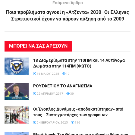
Επόμενο Άρθρο
Ποια προβλήματα αγνοεί η «Ατζέντα» 2030–Οι Έλληνες
Στρατιωτικοί έχουν να πάρουν αύξηση από το 2009
ΜΠΟΡΕΙ ΝΑ ΣΑΣ ΑΡΕΣΟΥΝ
18 Διαμερίσματα στην 110ΠΜ και 14 Αυτόνομα
Δωμάτια στην 114ΠΜ (ΦΩΤΟ)
16 ΜΑΪ́ΟΥ, 2025
17
ΡΟΥΣΦΕΤΙΟΥ ΤΟ ΑΝΑΓΝΩΣΜΑ
25 ΑΠΡΙΛΊΟΥ, 2017
30
Οι Ένοπλες Δυνάμεις «αποδεκατίστηκαν» από
τους… Συνταγματάρχες των γραφείων
9 ΦΕΒΡΟΥΑΡΊΟΥ, 2025
116
Black Hawk: Στη Θέρμη το πιο πιθανό η βάση των