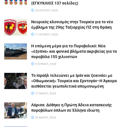
(ΕΓΚΥΚΛΙΟΣ 137 σελίδες)
23 ΙΟΥΛΊΟΥ, 2026
Νευρικός κλονισμός στην Τουρκία για το νέο
έμβλημα της 29ης Ταξιαρχίας ΠΖ στη Θράκη
11 ΙΟΥΝΊΟΥ, 2026
Η επόμενη μέρα για το Πυροβολικό: Νέα
«έξυπνα» και φονικά βλήματα ακριβείας για τα
πυροβόλα 155 χιλιοστών
9 ΙΟΥΝΊΟΥ, 2026
Το Ισραήλ τελειώνει με Ιράν και ξεκινάει με
«Οθωμανική» Τουρκία και Ερντογάν–Η Άγκυρα
αισθάνεται γεωπολιτικά απομονωμένη
27 ΜΑΪ́ΟΥ, 2026
Λάρισα: Δόθηκε η Πρώτη Άδεια κατασκευής
πυροβόλων όπλων σε Έλληνα ιδιώτη
26 ΜΑΪ́ΟΥ, 2026