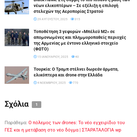
νέων ελικοπτέρων – Σε εξέλιξη η επιλογή
στελεχών της Αεροπορίας Στρατού
29 ΑΥΓΟΎΣΤΟΥ, 2025
315
Τοποθέτηση 3 γεφυρών «Μπέλεϋ Μ2» σε
απομονωμένες και πλημμυροπαθείς περιοχές
της Αρμενίας με έντονο ελληνικό στοιχείο
(ΦΩΤΟ)
15 ΙΑΝΟΥΑΡΊΟΥ, 2025
40
Τουρκία: Ο Τραμπ στέλνει δωρεάν άρματα,
ελικόπτερα και drone στην Ελλάδα
4 ΝΟΕΜΒΡΊΟΥ, 2025
770
Σχόλια
1
Παράθεμα:
Ο πόλεμος των drones: Το νέο εγχειρίδιο του
ΓΕΣ και η μετάβαση στο νέο δόγμα | ΣΤΑΡΑΤΑΛΟΓΙΑ wp