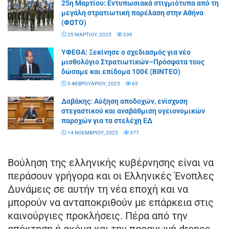
25η Μαρτίου: Εντυπωσιακά στιγμιότυπα από τη
μεγάλη στρατιωτική παρέλαση στην Αθήνα
(ΦΩΤΟ)
25 ΜΑΡΤΊΟΥ, 2025
236
ΥΦΕΘΑ: Ξεκίνησε ο σχεδιασμός για νέο
μισθολόγιο Στρατιωτικών–Πρόσφατα τους
δώσαμε και επίδομα 100€ (BINTEO)
5 ΦΕΒΡΟΥΑΡΊΟΥ, 2025
65
Δαβάκης: Αύξηση αποδοχών, ενίσχυση
στεγαστικού και αναβάθμιση υγειονομικών
παροχών για τα στελέχη ΕΔ
14 ΝΟΕΜΒΡΊΟΥ, 2025
377
Βούληση της ελληνικής κυβέρνησης είναι να
περάσουν γρήγορα και οι Ελληνικές Ένοπλες
Δυνάμεις σε αυτήν τη νέα εποχή και να
μπορούν να ανταποκριθούν με επάρκεια στις
καινούργιες προκλήσεις. Πέρα από την
απόκτηση ή ακόμα και την παραγωγή drones