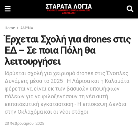
Home
ΑΜΥΝΑ
Έρχεται Σχολή για drones στις
ΕΔ – Σε ποια Πόλη θα
λειτουργήσει
Ιδρύεται σχολή για χειρισμό drones στις Ένοπλες
Δυνάμεις μέσα το 2025 - Η Λάρισα και η Καλαμάτα
φέρεται να είναι εκ των βασικών υποψήφιων
πόλεων για να φιλοξενήσουν τη νέα αυτή
εκπαιδευτική εγκατάσταση - Η επίσκεψη Δένδια
στην Οκλαχόμα και οι νέοι στόχοι
23 Φεβρουαρίου, 2025